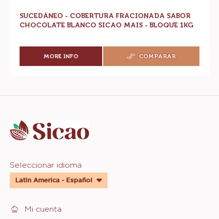
SUCEDÁNEO - COBERTURA FRACIONADA SABOR
CHOCOLATE BLANCO SICAO MAIS - BLOQUE 1KG
MORE INFO
COMPARAR
-
SUCEDÁNEO
-
COBERTURA
FRACIONADA
Website
SABOR
CHOCOLATE
info
BLANCO
SICAO
MAIS
-
BLOQUE
Website
Seleccionar idioma
1KG
quick
Latin America - Español
links
Mi cuenta