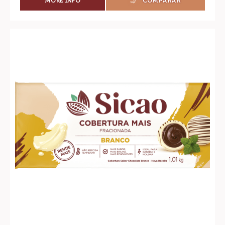
MORE INFO
COMPARAR
-
SUCEDÁNEO
-
COBERTURA
Sucedáneo
FRACIONADA
-
SABOR
Cobertura
CHOCOLATE
SEMIAMARGO
Fracionada
SICAO
Sabor
MAIS
Chocolate
-
BLOQUE
Blanco
1KG
Sicao
Mais
-
Bloque
1kg