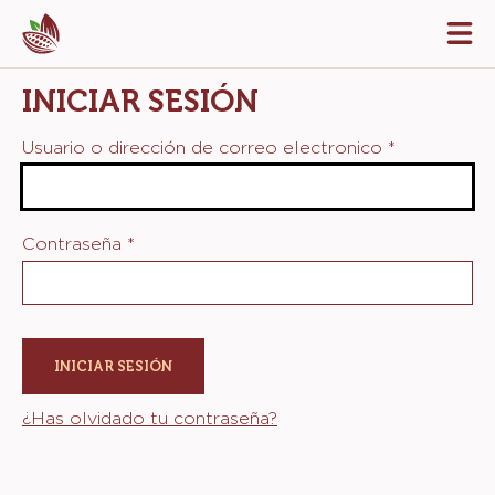
Skip
Tog
to
mai
navi
main
INICIAR SESIÓN
content
Usuario o dirección de correo electronico
*
Contraseña
*
¿Has olvidado tu contraseña?