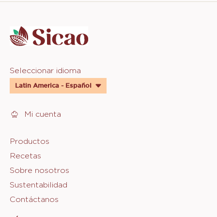
Website
info
Website
Seleccionar idioma
quick
Latin America - Español
links
Mi cuenta
Footer
Productos
Recetas
Sicao
Sobre nosotros
Sustentabilidad
Contáctanos