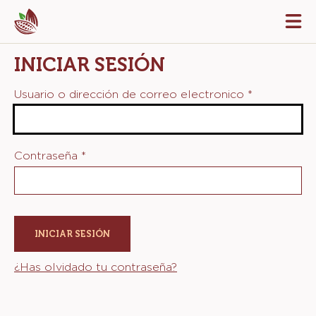
Skip
Tog
to
mai
navi
main
INICIAR SESIÓN
content
Usuario o dirección de correo electronico
*
Contraseña
*
¿Has olvidado tu contraseña?