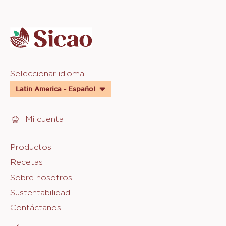
Website
info
Website
Seleccionar idioma
quick
Latin America - Español
links
Mi cuenta
Footer
Productos
Recetas
Sicao
Sobre nosotros
Sustentabilidad
Contáctanos