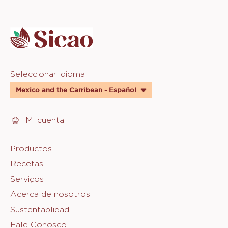
Website
info
Website
Seleccionar idioma
quick
Mexico and the Carribean - Español
links
Mi cuenta
Footer
Productos
Recetas
Sicao
Serviços
Acerca de nosotros
Sustentablidad
Fale Conosco