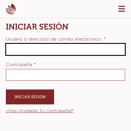
Skip
Tog
to
mai
navi
main
INICIAR SESIÓN
content
Usuario o dirección de correo electronico.
*
Contraseña
*
¿Has olvidado tu contraseña?