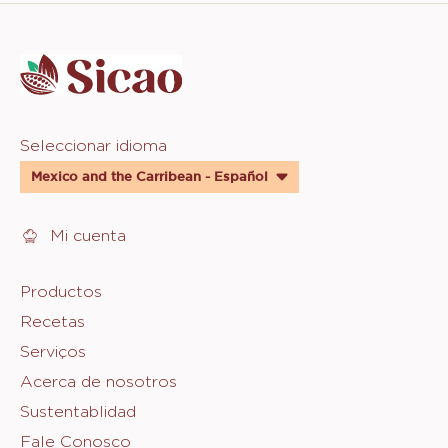
Website
info
Website
Seleccionar idioma
quick
Mexico and the Carribean - Español
links
Mi cuenta
Footer
Productos
Recetas
Sicao
Serviços
Acerca de nosotros
Sustentablidad
Fale Conosco