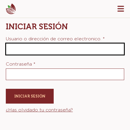
Skip
Tog
to
mai
navi
main
INICIAR SESIÓN
content
Usuario o dirección de correo electronico.
*
Contraseña
*
¿Has olvidado tu contraseña?