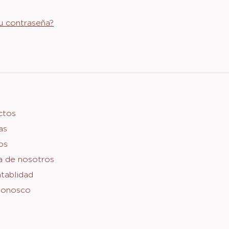
u contraseña?
er
ctos
as
o
os
a de nosotros
tablidad
Conosco