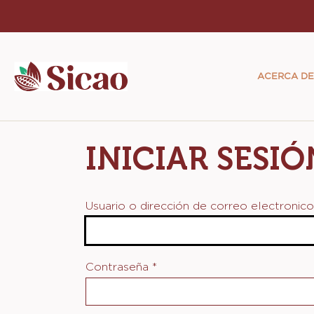
Skip
to
Main
main
navigat
content
ACERCA DE
Sicao
INICIAR SESIÓ
Usuario o dirección de correo electronic
Contraseña
*