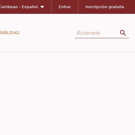
Carribean - Español
Entrar
Inscripción gratuita
Búsqueda
TABLIDAD
Búsq