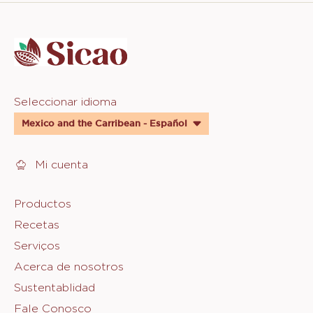
Website
info
Website
Seleccionar idioma
quick
Mexico and the Carribean - Español
links
Mi cuenta
Footer
Productos
Recetas
Sicao
Serviços
Acerca de nosotros
Sustentablidad
Fale Conosco