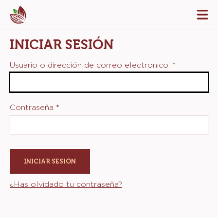
Skip
Tog
to
mai
navi
main
INICIAR SESIÓN
content
Usuario o dirección de correo electronico.
*
Contraseña
*
¿Has olvidado tu contraseña?