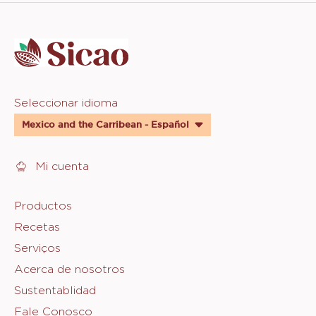
Website
info
Website
Seleccionar idioma
quick
Mexico and the Carribean - Español
links
Mi cuenta
Footer
Productos
Recetas
Sicao
Serviços
Acerca de nosotros
Sustentablidad
Fale Conosco