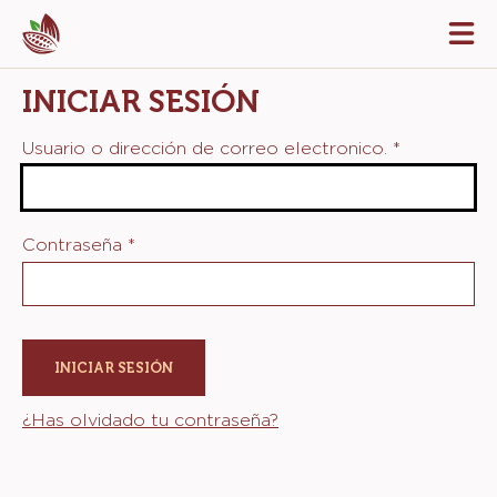
Skip
Tog
to
mai
navi
main
INICIAR SESIÓN
content
Usuario o dirección de correo electronico.
*
Contraseña
*
¿Has olvidado tu contraseña?