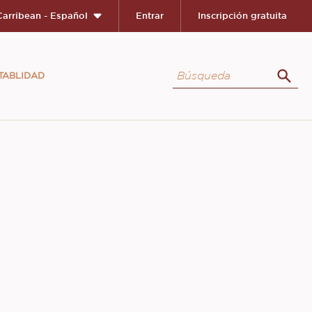
Carribean - Español
Entrar
Inscripción gratuita
Búsqueda
TABLIDAD
Búsq