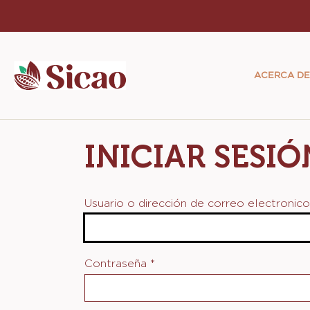
Skip
to
Main
main
navigat
content
ACERCA DE
Sicao
INICIAR SESIÓ
Usuario o dirección de correo electronic
Contraseña
*