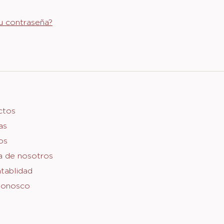
u contraseña?
er
ctos
as
o
os
a de nosotros
tablidad
Conosco