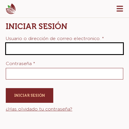
Skip
Tog
to
mai
navi
main
INICIAR SESIÓN
content
Usuario o dirección de correo electronico.
*
Contraseña
*
¿Has olvidado tu contraseña?