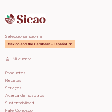
Website
info
Website
Seleccionar idioma
quick
Mexico and the Carribean - Español
links
Mi cuenta
Footer
Productos
Recetas
Sicao
Serviços
Acerca de nosotros
Sustentablidad
Fale Conosco