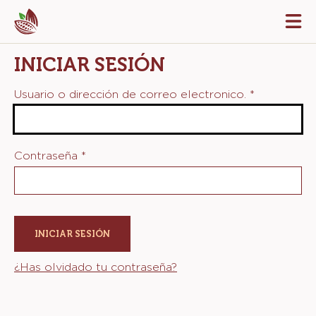
Skip
Tog
to
mai
navi
main
INICIAR SESIÓN
content
Usuario o dirección de correo electronico.
*
Contraseña
*
¿Has olvidado tu contraseña?