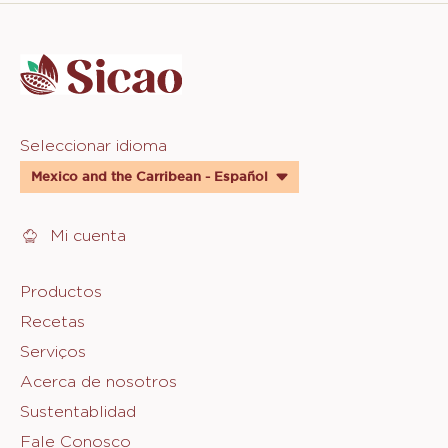
Website
info
Website
Seleccionar idioma
quick
Mexico and the Carribean - Español
links
Mi cuenta
Footer
Productos
Recetas
Sicao
Serviços
Acerca de nosotros
Sustentablidad
Fale Conosco