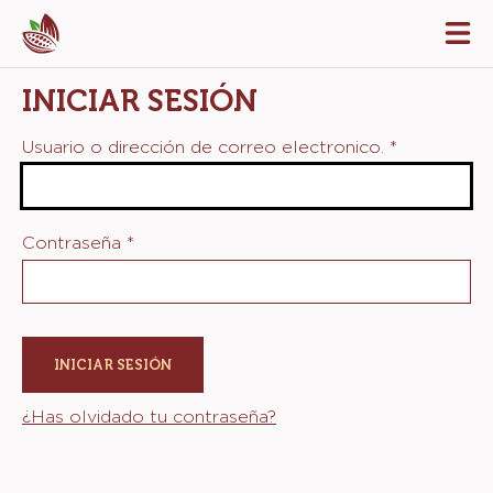
Skip
Tog
to
mai
navi
main
INICIAR SESIÓN
content
Usuario o dirección de correo electronico.
*
Contraseña
*
¿Has olvidado tu contraseña?