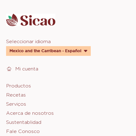
Website
info
Website
Seleccionar idioma
quick
Mexico and the Carribean - Español
links
Mi cuenta
Footer
Productos
Recetas
Sicao
Serviços
Acerca de nosotros
Sustentablidad
Fale Conosco