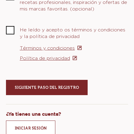
recetas profesionales, inspiración y ofertas de
mis marcas favoritas. (opcional)
He leído y acepto os términos y condiciones
y la política de privacidad
Términos y condiciones
(opens
in
Política de privacidad
(opens
a
in
new
a
window)
new
window)
¿Ya tienes una cuenta?
INICIAR SESIÓN