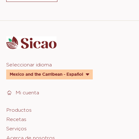
Website
info
Website
Seleccionar idioma
quick
Mexico and the Carribean - Español
links
Mi cuenta
Footer
Productos
Recetas
Sicao
Serviços
Acerca de nosotros