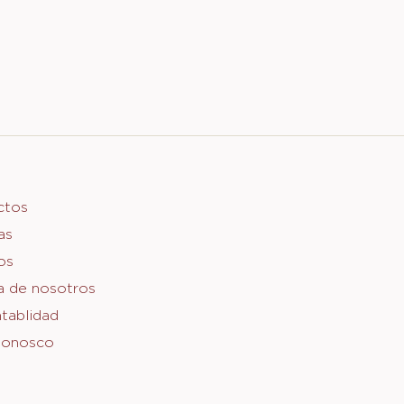
er
ctos
as
o
os
a de nosotros
tablidad
Conosco