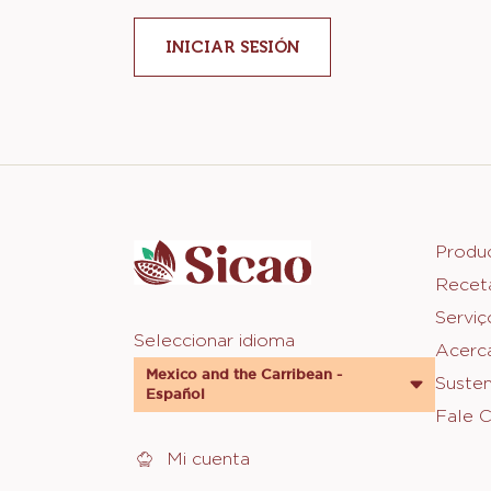
INICIAR SESIÓN
Website
info
Foot
Produ
Recet
Sica
Serviç
Website
Seleccionar idioma
Acerc
quick
Mexico and the Carribean -
Susten
Español
links
Fale 
Mi cuenta