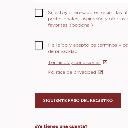
Sí, estoy interesado en recibir las ú
profesionales, inspiración y ofertas
favoritas. (opcional)
He leído y acepto os términos y con
de privacidad
Términos y condiciones
(opens
in
Política de privacidad
(opens
a
in
new
a
window)
new
window)
¿Ya tienes una cuenta?