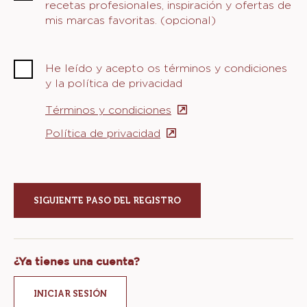
recetas profesionales, inspiración y ofertas de
mis marcas favoritas. (opcional)
He leído y acepto os términos y condiciones
y la política de privacidad
Términos y condiciones
(opens
in
Política de privacidad
(opens
a
in
new
a
window)
new
window)
¿Ya tienes una cuenta?
INICIAR SESIÓN