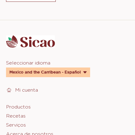
Website
info
Website
Seleccionar idioma
quick
Mexico and the Carribean - Español
links
Mi cuenta
Footer
Productos
Recetas
Sicao
Serviços
Acerca de nosotros