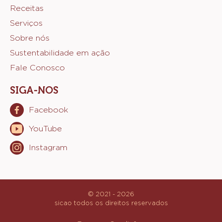
Receitas
Sicao
Serviços
Sobre nós
Sustentabilidade em ação
Fale Conosco
SIGA-NOS
Facebook
Opens
in
YouTube
Opens
a
in
new
Instagram
Opens
a
window.
in
new
a
window.
new
window.
© 2021 - 2026
sicao
.
todos os direitos reservados