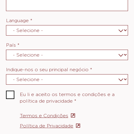
Language
*
País
*
Indique-nos o seu principal negócio
*
Eu li e aceito os termos e condições e a
política de privacidade
*
Termos e Condições
(opens
in
Política de Privacidade
(opens
a
in