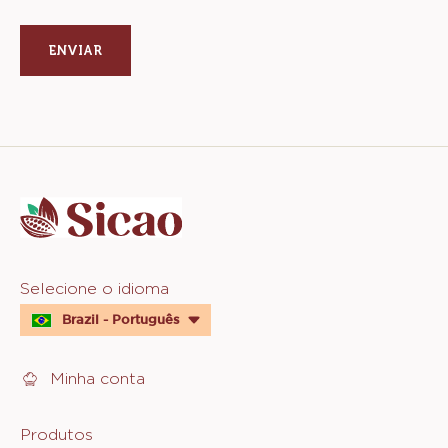
new
a
window)
new
window)
Website
info
Website
Selecione o idioma
quick
Brazil - Português
links
Minha conta
Footer
Produtos