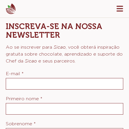
Skip
Tog
to
mai
navi
main
INSCREVA-SE NA NOSSA
content
NEWSLETTER
Sicao
Ao se inscrever para
, você obterá inspiração
gratuita sobre chocolate, aprendizado e suporte do
Sicao
Chef da
e seus parceiros.
E-mail
*
Primeiro nome
*
Sobrenome
*