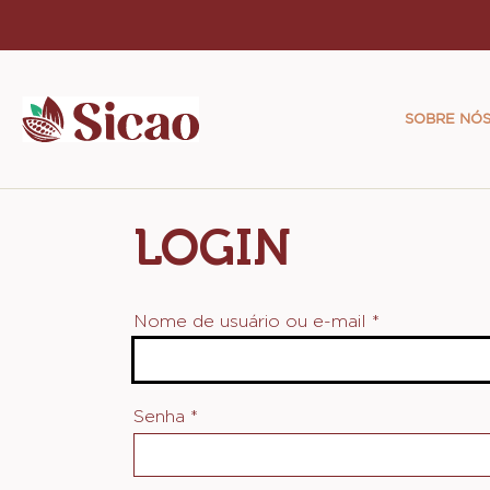
Skip
to
Main
main
naviga
content
SOBRE NÓ
Sicao
LOGIN
Nome de usuário ou e-mail
*
Senha
*