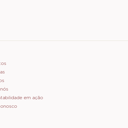
er
tos
as
o
os
 nós
tabilidade em ação
Conosco