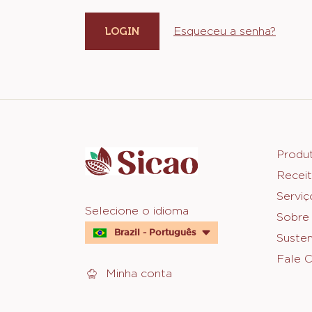
Esqueceu a senha?
Website
info
Foot
Produ
Receit
Sica
Serviç
Website
Selecione o idioma
Sobre
quick
Brazil - Português
Susten
links
Fale 
Minha conta