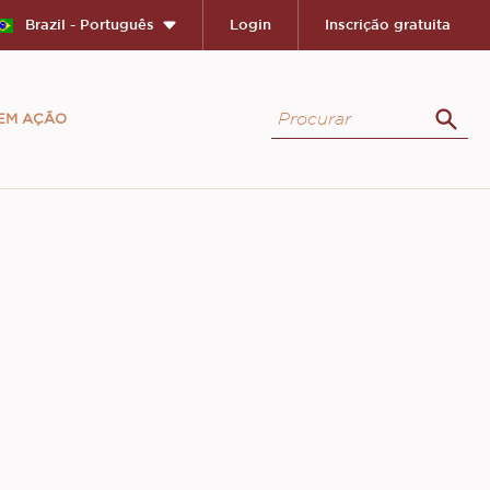
Brazil - Português
Login
Inscrição gratuita
Procurar
 EM AÇÃO
Proc