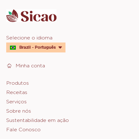
info
Website
Selecione o idioma
quick
Brazil - Português
links
Minha conta
Footer
Produtos
Receitas
Sicao
Serviços
Sobre nós
Sustentabilidade em ação
Fale Conosco