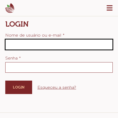
Skip
Tog
to
mai
navi
main
LOGIN
content
Nome de usuário ou e-mail
*
Senha
*
Esqueceu a senha?
Website