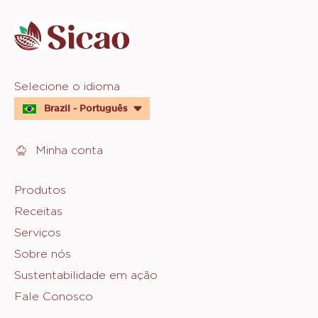
info
Website
Selecione o idioma
quick
Brazil - Português
links
Minha conta
Footer
Produtos
Receitas
Sicao
Serviços
Sobre nós
Sustentabilidade em ação
Fale Conosco