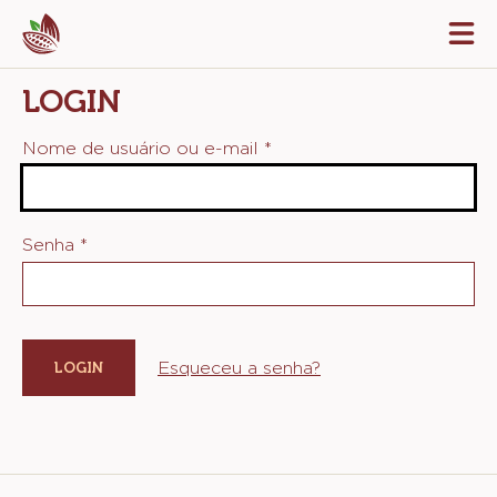
Skip
Tog
to
mai
navi
main
LOGIN
content
Nome de usuário ou e-mail
*
Senha
*
Esqueceu a senha?
Website