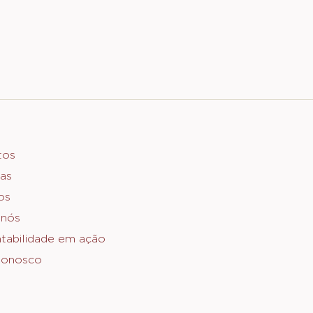
er
tos
as
o
os
 nós
tabilidade em ação
Conosco