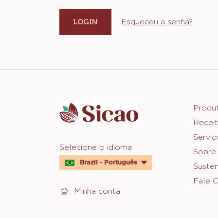
Esqueceu a senha?
Website
info
Foot
Produ
Receit
Sica
Serviç
Website
Selecione o idioma
Sobre
quick
Brazil - Português
Susten
links
Fale 
Minha conta