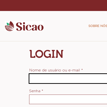
Skip
to
Main
main
naviga
content
SOBRE NÓ
Sicao
LOGIN
Nome de usuário ou e-mail
*
Senha
*