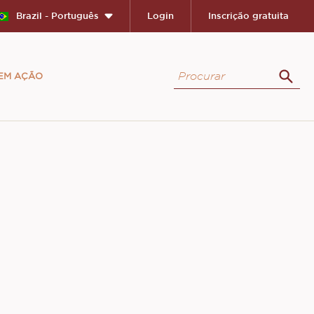
Brazil - Português
Login
Inscrição gratuita
Procurar
 EM AÇÃO
Proc