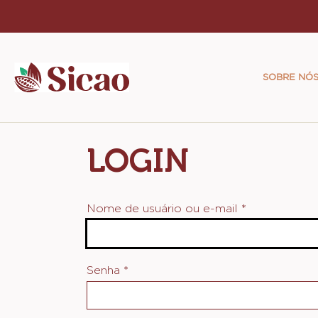
Skip
to
Main
main
naviga
content
SOBRE NÓ
Sicao
LOGIN
Nome de usuário ou e-mail
*
Senha
*