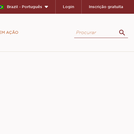
Brazil - Português
Login
Inscrição gratuita
Procurar
 EM AÇÃO
Proc