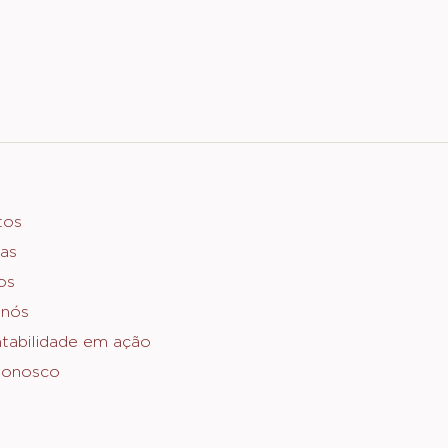
er
tos
as
o
os
 nós
tabilidade em ação
Conosco