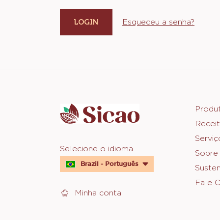
Esqueceu a senha?
Website
info
Foot
Produ
Receit
Sica
Serviç
Website
Selecione o idioma
Sobre
quick
Brazil - Português
Susten
links
Fale 
Minha conta