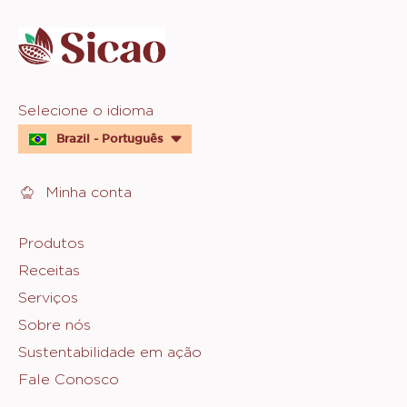
info
Website
Selecione o idioma
quick
Brazil - Português
links
Minha conta
Footer
Produtos
Receitas
Sicao
Serviços
Sobre nós
Sustentabilidade em ação
Fale Conosco