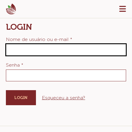
Skip
Tog
to
mai
navi
main
LOGIN
content
Nome de usuário ou e-mail
*
Senha
*
Esqueceu a senha?
Website