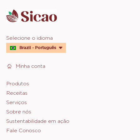
info
Website
Selecione o idioma
quick
Brazil - Português
links
Minha conta
Footer
Produtos
Receitas
Sicao
Serviços
Sobre nós
Sustentabilidade em ação
Fale Conosco