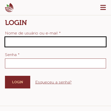
Skip
Tog
to
mai
navi
main
LOGIN
content
Nome de usuário ou e-mail
*
Senha
*
Esqueceu a senha?
Website