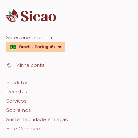
info
Website
Selecione o idioma
quick
Brazil - Português
links
Minha conta
Footer
Produtos
Receitas
Sicao
Serviços
Sobre nós
Sustentabilidade em ação
Fale Conosco