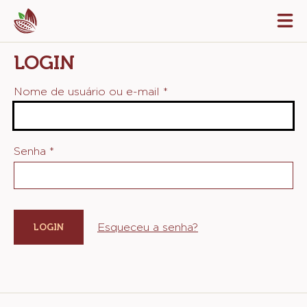
Skip
Tog
to
mai
navi
main
LOGIN
content
Nome de usuário ou e-mail
*
Senha
*
Esqueceu a senha?
Website