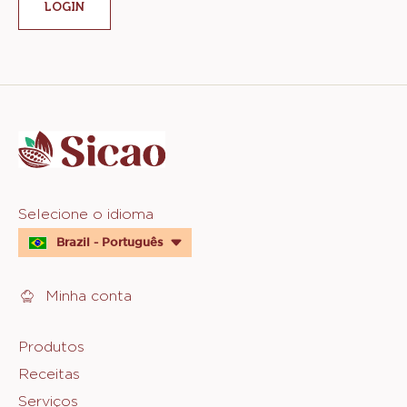
LOGIN
Website
info
Website
Selecione o idioma
quick
Brazil - Português
links
Minha conta
Footer
Produtos
Receitas
Sicao
Serviços