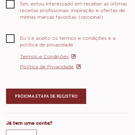
Sim, estou interessado em receber as últimas
receitas profissionais, inspiração e ofertas de
minhas marcas favoritas. (opcional)
Eu li e aceito os termos e condições e a
política de privacidade
Termos e Condições
(opens
in
Política de Privacidade
(opens
a
in
new
a
window)
new
window)
Já tem uma conta?