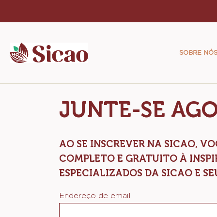
Skip
to
Main
main
naviga
content
SOBRE NÓ
Sicao
JUNTE-SE AG
AO SE INSCREVER NA SICAO, 
COMPLETO E GRATUITO À INSP
ESPECIALIZADOS DA SICAO E SE
Endereço de email