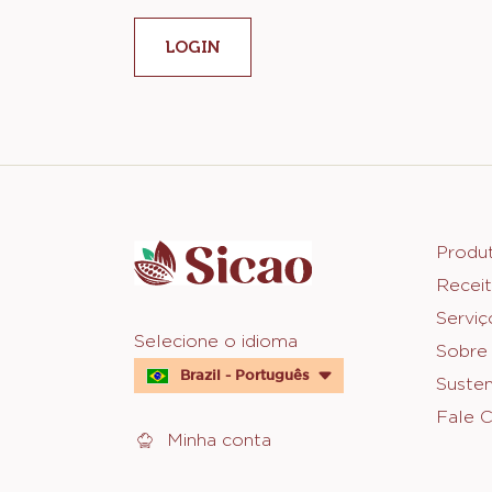
LOGIN
Website
info
Foot
Produ
Receit
Sica
Serviç
Website
Selecione o idioma
Sobre
quick
Brazil - Português
Susten
links
Fale 
Minha conta