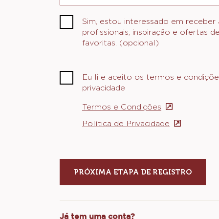
Sim, estou interessado em receber a
profissionais, inspiração e ofertas 
favoritas. (opcional)
Eu li e aceito os termos e condiçõe
privacidade
Termos e Condições
(opens
in
Política de Privacidade
(opens
a
in
new
a
window)
new
window)
Já tem uma conta?