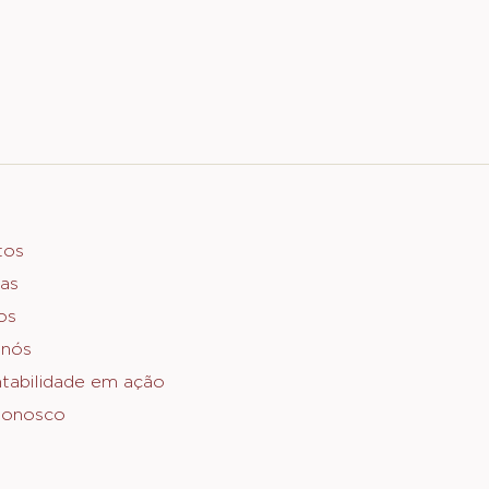
er
tos
as
o
os
 nós
tabilidade em ação
Conosco