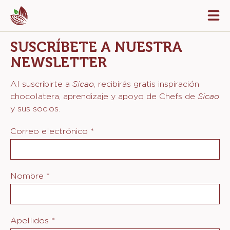
Skip
Tog
to
mai
navi
main
SUSCRÍBETE A NUESTRA
content
NEWSLETTER
Sicao
Al suscribirte a
, recibirás gratis inspiración
Sicao
chocolatera, aprendizaje y apoyo de Chefs de
y sus socios.
Correo electrónico
*
Nombre
*
Apellidos
*