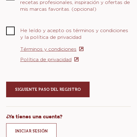
recetas profesionales, inspiración y ofertas de
mis marcas favoritas. (opcional)
He leído y acepto os términos y condiciones
y la política de privacidad
Términos y condiciones
(opens
in
Política de privacidad
(opens
a
in
new
a
window)
new
window)
¿Ya tienes una cuenta?
INICIAR SESIÓN