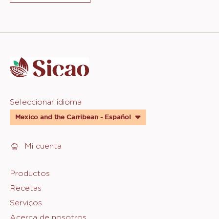
Website
info
Website
Seleccionar idioma
quick
Mexico and the Carribean - Español
links
Mi cuenta
Footer
Productos
Recetas
Sicao
Serviços
Acerca de nosotros