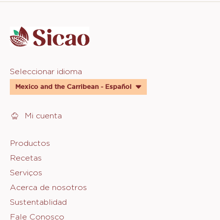
Website
info
Website
Seleccionar idioma
quick
Mexico and the Carribean - Español
links
Mi cuenta
Footer
Productos
Recetas
Sicao
Serviços
Acerca de nosotros
Sustentablidad
Fale Conosco