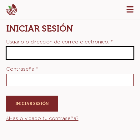
Skip
Tog
to
mai
navi
main
INICIAR SESIÓN
content
Usuario o dirección de correo electronico.
*
Contraseña
*
¿Has olvidado tu contraseña?