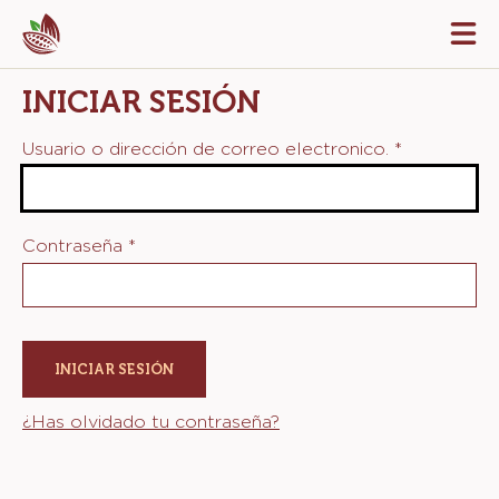
Skip
Tog
to
mai
navi
main
INICIAR SESIÓN
content
Usuario o dirección de correo electronico.
*
Contraseña
*
¿Has olvidado tu contraseña?