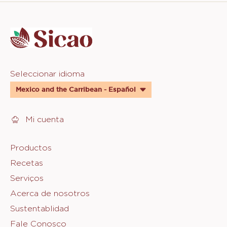
Website
info
Website
Seleccionar idioma
quick
Mexico and the Carribean - Español
links
Mi cuenta
Footer
Productos
Recetas
Sicao
Serviços
Acerca de nosotros
Sustentablidad
Fale Conosco