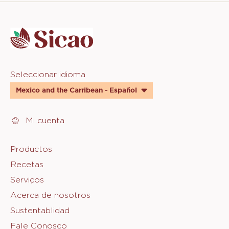
Website
info
Website
Seleccionar idioma
quick
Mexico and the Carribean - Español
links
Mi cuenta
Footer
Productos
Recetas
Sicao
Serviços
Acerca de nosotros
Sustentablidad
Fale Conosco