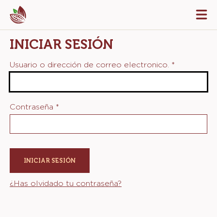
Skip
Tog
to
mai
navi
main
INICIAR SESIÓN
content
Usuario o dirección de correo electronico.
*
Contraseña
*
¿Has olvidado tu contraseña?