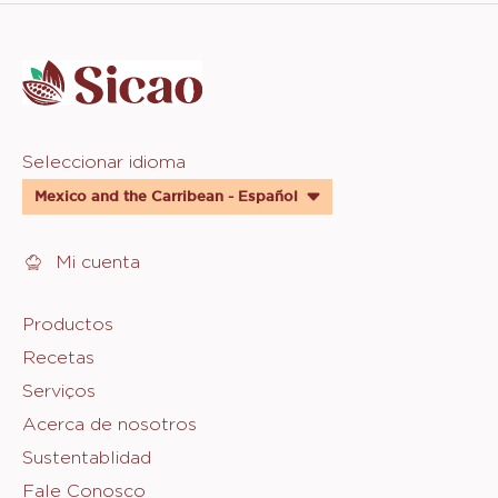
Website
info
Website
Seleccionar idioma
quick
Mexico and the Carribean - Español
links
Mi cuenta
Footer
Productos
Recetas
Sicao
Serviços
Acerca de nosotros
Sustentablidad
Fale Conosco