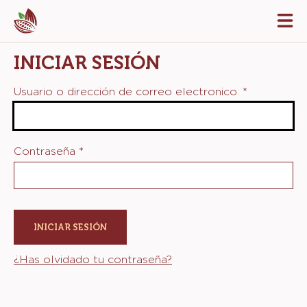
Skip
Tog
to
mai
navi
main
INICIAR SESIÓN
content
Usuario o dirección de correo electronico.
*
Contraseña
*
¿Has olvidado tu contraseña?