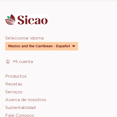
Website
info
Website
Seleccionar idioma
quick
Mexico and the Carribean - Español
links
Mi cuenta
Footer
Productos
Recetas
Sicao
Serviços
Acerca de nosotros
Sustentablidad
Fale Conosco