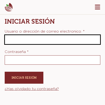
Skip
Tog
to
mai
navi
main
INICIAR SESIÓN
content
Usuario o dirección de correo electronico.
*
Contraseña
*
¿Has olvidado tu contraseña?