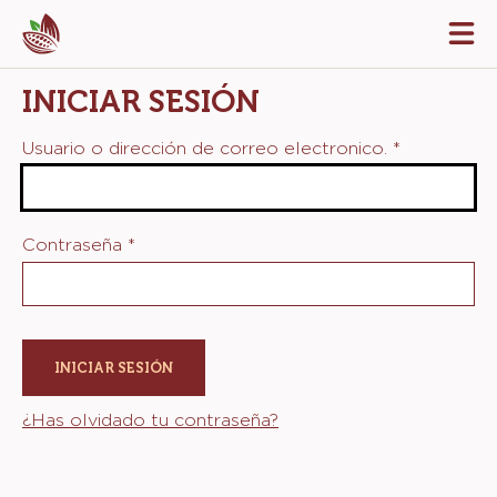
Skip
Tog
to
mai
navi
main
INICIAR SESIÓN
content
Usuario o dirección de correo electronico.
*
Contraseña
*
¿Has olvidado tu contraseña?