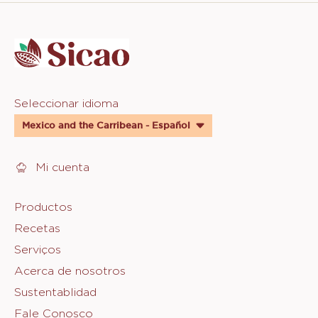
Website
info
Website
Seleccionar idioma
quick
Mexico and the Carribean - Español
links
Mi cuenta
Footer
Productos
Recetas
Sicao
Serviços
Acerca de nosotros
Sustentablidad
Fale Conosco