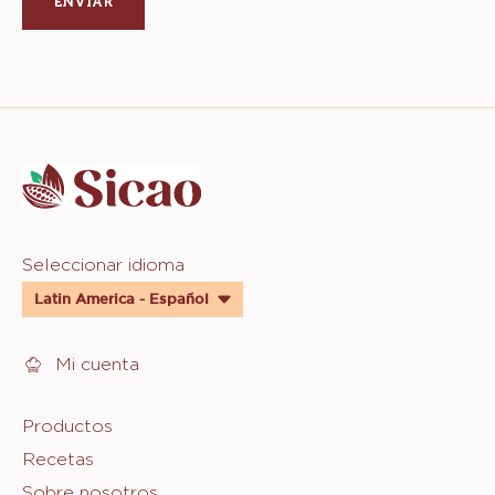
Website
info
Website
Seleccionar idioma
quick
Latin America - Español
links
Mi cuenta
Footer
Productos
Recetas
Sicao
Sobre nosotros