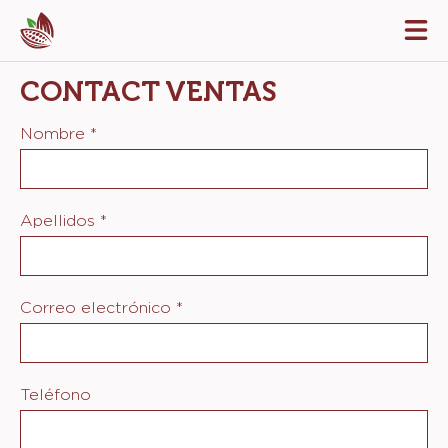
Skip
Tog
to
mai
navi
main
CONTACT VENTAS
content
Nombre
*
Apellidos
*
Correo electrónico
*
Teléfono