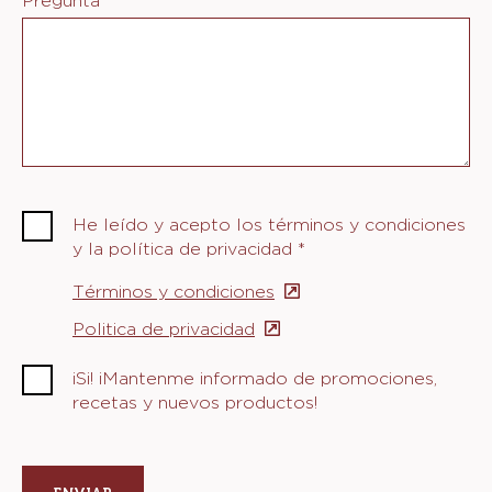
Pregunta
*
He leído y acepto los términos y condiciones
y la política de privacidad
*
Términos y condiciones
(opens
in
Politica de privacidad
(opens
a
in
new
¡Si! ¡Mantenme informado de promociones,
a
window)
recetas y nuevos productos!
new
window)