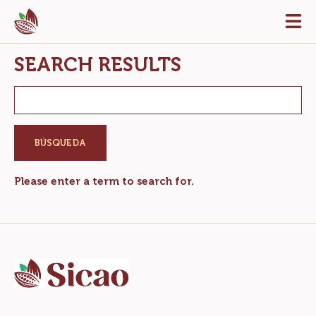
Skip
Tog
to
mai
navi
main
SEARCH RESULTS
content
Keyword(s)
Please enter a term to search for.
Website
info