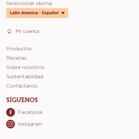
Website
Seleccionar idioma
quick
Latin America - Español
links
Mi cuenta
Footer
Productos
Recetas
Sicao
Sobre nosotros
Sustentabilidad
Contáctanos
SÍGUENOS
Facebook
Opens
in
Instagram
Opens
a
in
new
a