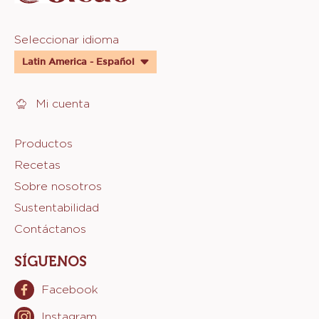
Website
Seleccionar idioma
quick
Latin America - Español
links
Mi cuenta
Footer
Productos
Recetas
Sicao
Sobre nosotros
Sustentabilidad
Contáctanos
SÍGUENOS
Facebook
Opens
in
Instagram
Opens