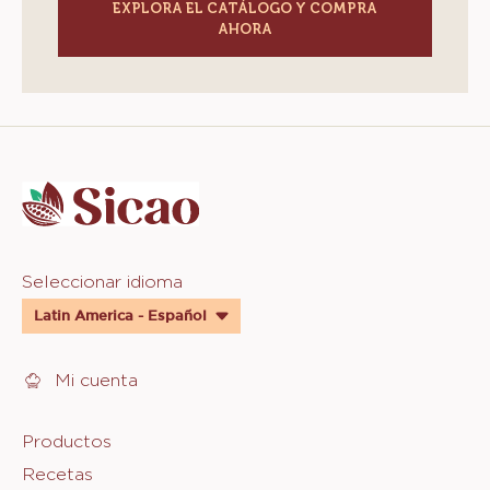
EXPLORA EL CATÁLOGO Y COMPRA
AHORA
Website
info
Website
Seleccionar idioma
quick
Latin America - Español
links
Mi cuenta
Footer
Productos
Recetas
Sicao