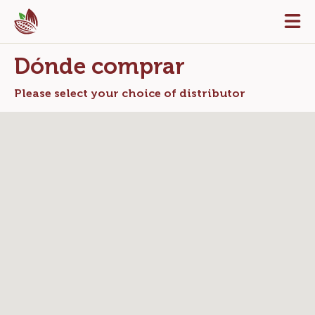
Skip
Tog
to
mai
navi
main
Dónde comprar
content
Please select your choice of distributor
After
Before
map
map