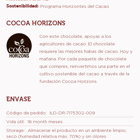
Comparar
CARACTERÍSTICAS
categoría de productos:
Características
Chocolate
Horneado
Legal denomination:
Cobertura sabor a chocolate
CERTIFICACIONES
Adecuado Para:
KD-
Sostenibilidad:
Programa Horizontes del Cacao
COCOA HORIZONS
Con este chocolate, apoyas a los
agricultores de cacao. El chocolate
requiere las mejores habas de cacao. Hoy y