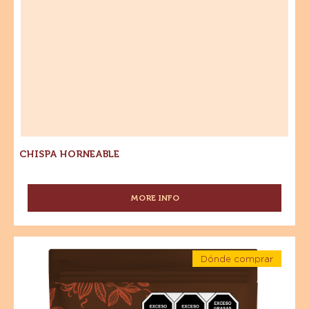
obtener productos acabados sabrosos y visualmente
impresionantes
Chispa
Dónde comprar
horneable
-
Chispa
horneable