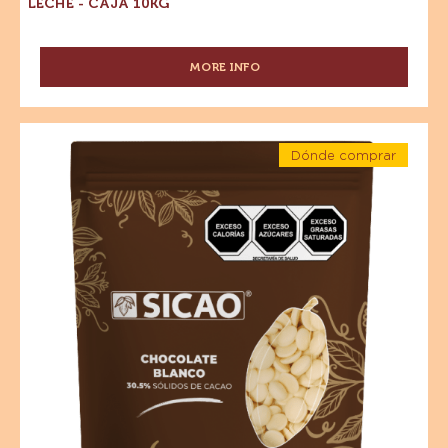
1
Caja
-
10kg
KG
Caja
10kg
ESPECIALIDADES - GRANILLO DE CHOCOLATE CON
LECHE - CAJA 10KG
MORE INFO
-
ESPECIALIDADES
-
GRANILLO
Chocolate
DE
Dónde comprar
-
CHOCOLATE
-