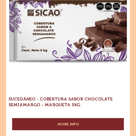
ESPECIALIDADES - GRANILLO DE CHOCOLATE
BLANCO - CAJA 10KG
MORE INFO
-
ESPECIALIDADES
-
GRANILLO
Sucedáneo
DE
Dónde comprar
-
CHOCOLATE
-
Cobertura
Sucedáneo
BLANCO
-
-
Sabor
Cobertura
CAJA
Sabor
Chocolate
10KG
Chocolate
Semiamargo
Semiamargo
-
-
Marqueta
5kg
Marqueta
5kg