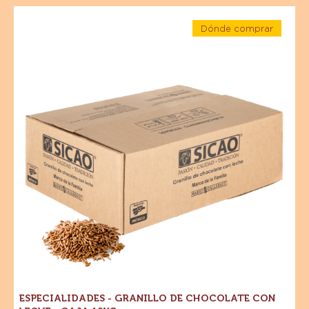
kg
CHOCOLATE - CHOCOLATE CON LECHE - 28.5%
CACAO - WAFER - 1 KG
MORE INFO
-
CHOCOLATE
-
CHOCOLATE
Especialidades
CON
Dónde comprar
-
LECHE
-
Granillo
Especialidades
-
-
28.5%
de
Granillo
CACAO
de
Chocolate
-
Chocolate
con
con
WAFER
Leche
-
Leche
-