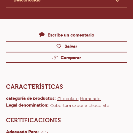
Product
information
DÓNDE COMPRAR
(OPENS
A
MODAL
Tamaños disponibles
WINDOW)
Desconocido
Actions
Escribe un comentario
Salvar