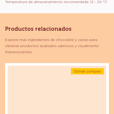
mañana. Por cada paquete de chocolate
que compres, reinvertimos una parte en el
cultivo sostenible del cacao a través de la
fundación Cocoa Horizons.
ENVASE
Código de pedido:
ILD-DR-7175302-009
Vida útil:
18 month meses
Storage:
Almacenar el producto en un ambiente limpio,
seco (humedad relativa máx. 70%) y sin olores.
Temperatura de almacenamiento recomendada: 12 - 20 °C
Productos relacionados
Explore más ingredientes de chocolate y cacao para