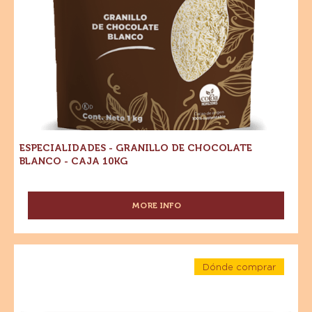
MORE INFO
-
CHOCOLATE
-
CHOCOLATE
Especialidades
BLANCO
Dónde comprar
-
-
-
Granillo
Especialidades
30.5%
-
CACAO
de
Granillo
-
de
Chocolate
WAFER
Chocolate
Blanco
Blanco
-
-
5KG
-
Caja
10kg
Caja
10kg