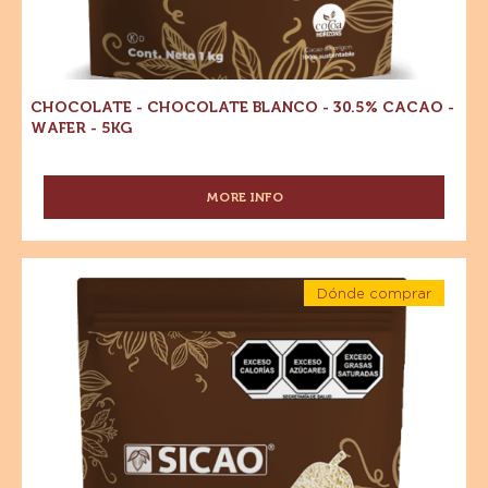
Chocolate
Chocolate
CON
-
LECHE
blanco
Chocolate
-
blanco
-
CAJA
-
30.5%
30.5%
10KG
Cacao
Cacao
-
Wafer
-
-
5kg
Wafer
-
5kg
CHOCOLATE - CHOCOLATE BLANCO - 30.5% CACAO -
WAFER - 5KG