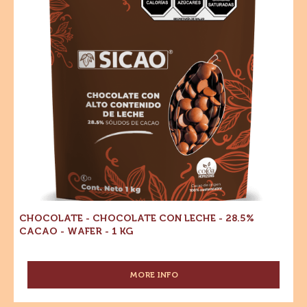
CHISPA HORNEABLE
MORE INFO
-
CHISPA
HORNEABLE
Chocolate
Dónde comprar
-
-
Chocolate
Chocolate
-
con
Chocolate
con
leche
leche
-
-
28.5%
28.5%
Cacao
-
Cacao
Wafer
-
-
1
Wafer
kg
-
1