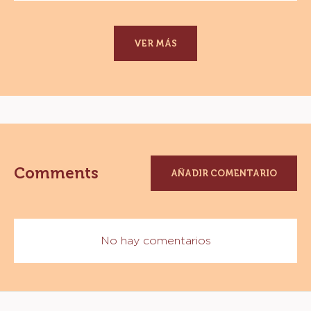
SUCEDÁNEO - COBERTURA SABOR CHOCOLATE
SEMIAMARGO - MARQUETA 5KG
MORE INFO
-
SUCEDÁNEO
-
COBERTURA
SABOR
CHOCOLATE
VER MÁS
SEMIAMARGO
-
MARQUETA
5KG