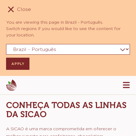
Close
You are viewing this page in Brazil - Português.
Switch regions if you would like to see the content for
your location.
Skip
Tog
to
mai
navi
main
CONHEÇA TODAS AS LINHAS
content
DA SICAO
A SICAO é uma marca comprometida em oferecer o
melhor suporte para confeiteiros, chocolatiers,