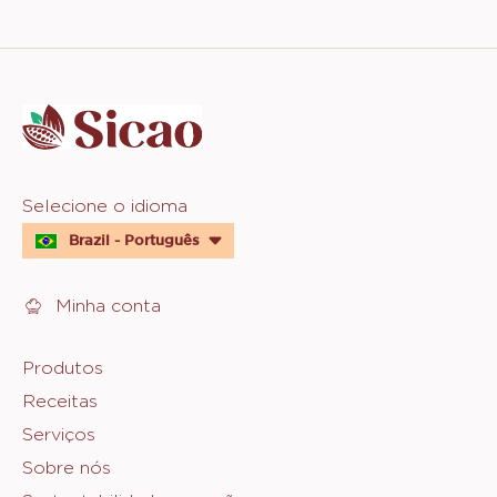
Website
info
Website
Selecione o idioma
quick
Brazil - Português
links
Minha conta
Footer
Produtos
Receitas
Sicao
Serviços
Sobre nós