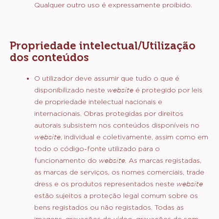
website
e do acesso da sua ligação ao
website
.
A Barry Callebaut reserva o direito (mas não
assume qualquer responsabilidade) de eliminar,
modificar ou complementar os conteúdos deste
website
a qualquer momento e por qualquer razão
sem notificar ninguém, e de terminar o acesso de
qualquer utilizador a todo ou a parte do
website
.
Permite-se o armazenamento temporário das
páginas do site para visualização em um
computador pessoal, monitor ou dispositivo móvel.
Qualquer outro uso é expressamente proibido.
Propriedade intelectual/Utilização
dos conteúdos
O utilizador deve assumir que tudo o que é
disponibilizado neste
website
é protegido por leis