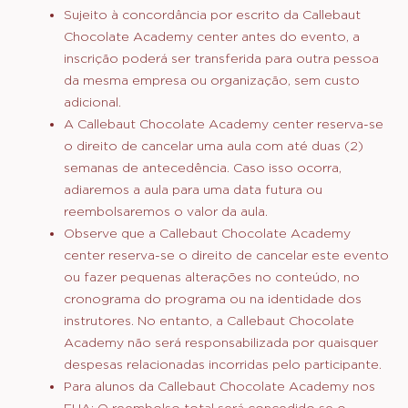
recebimento do formulário de inscrição.
Política de Cancelamento:
Nossos programas na
Callebaut Chocolate Academy center podem
acomodar um número limitado de alunos e
geralmente estão lotados, com lista de espera.
Caso você cancele sua participação em uma aula,
reembolsaremos cinquenta por cento (50%) do
valor se o cancelamento for feito por escrito
catorze (14) dias antes do primeiro dia de aula.
Nenhum reembolso será dado para cancelamentos
dentro de catorze (14) dias do primeiro dia de aula.
Sujeito à concordância por escrito da Callebaut
Chocolate Academy center antes do evento, a
inscrição poderá ser transferida para outra pessoa
da mesma empresa ou organização, sem custo
adicional.
A Callebaut Chocolate Academy center reserva-se
o direito de cancelar uma aula com até duas (2)
semanas de antecedência. Caso isso ocorra,