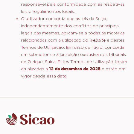
pagamento integral da aula.
Diversos
As informações relacionadas com os produtos e
serviços fornecidos pela Barry Callebaut através
deste
website
são regidas pelas leis da Suíça. Se
aceder a este
website
e/ou utilizá-lo a partir de
uma área fora da jurisdição das leis da Suíça, é
responsável pela conformidade com as respetivas
leis e regulamentos locais.
O utilizador concorda que as leis da Suíça,
independentemente dos conflitos de princípios
legais das mesmas, aplicam-se a todas as matérias
relacionadas com a utilização do
website
e destes
Termos de Utilização. Em caso de litígio, concorda
em submeter-se à jurisdição exclusiva dos tribunais