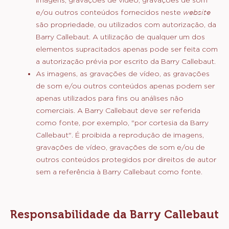
de propriedade intelectual nacionais e
internacionais. Obras protegidas por direitos
autorais subsistem nos conteúdos disponíveis no
website
, individual e coletivamente, assim como em
todo o código-fonte utilizado para o
funcionamento do
website.
As marcas registadas,
as marcas de serviços, os nomes comerciais, trade
dress e os produtos representados neste
website
estão sujeitos a proteção legal comum sobre os
bens registados ou não registados. Todas as
imagens, gravações de vídeo, gravações de som
e/ou outros conteúdos fornecidos neste
website
são propriedade, ou utilizados com autorização, da
Barry Callebaut. A utilização de qualquer um dos
elementos supracitados apenas pode ser feita com
a autorização prévia por escrito da Barry Callebaut.
As imagens, as gravações de vídeo, as gravações
de som e/ou outros conteúdos apenas podem ser
apenas utilizados para fins ou análises não