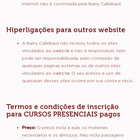
Envio e proteção dos dados pessoais
A utilização que a Barry Callebaut faz dos seus
dados pessoais e as suas responsabilidades
relacionadas com a proteção da sua privacidade
são descritas na nossa Política de Privacidade, que
pode encontrar no rodapé deste
website
.
O utilizador reconhece que a Internet é uma rede
aberta e que a transmissão de informações na
Internet não é controlada pela Barry Callebaut.
Hiperligações para outros website
A Barry Callebaut não revisou todos os sites
vinculados ao
website
e não é responsável, nem
pode ser responsabilizada, pelo conteúdo de