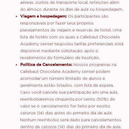
quaisquer páginas externas ou de outros sites
vinculados ao
website
. O seu acesso e uso de
quaisquer desses sites ocorre por sua conta e risco.
Termos e condições de inscrição
para CURSOS PRESENCIAIS pagos
Preço:
O preço inclui a aula, os materiais
necessários e os almoços. Não inclui passagens
aéreas, custos de transporte local, refeições além
do almoço durante os dias de aula ou hospedagem.
Viagem e hospedagem:
Os participantes são
responsáveis por fazer seus próprios
planejamentos de viagem e reservas de hotel. Uma
lista de hotéis com os quais a Callebaut Chocolate
Academy center negociou tarifas preferenciais está
disponível mediante solicitação, após o