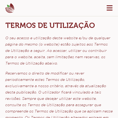
Close
You are viewing this page in Brazil - Português.
Switch regions if you would like to see the content for
your location.
Skip
Tog
to
mai
navi
main
TERMOS DE UTILIZAÇÃO
content
O seu acesso e utilização deste website e/ou de qualquer
página do mesmo (o website) estão sujeitos aos Termos
de Utilização a seguir. Ao acessar, utilizar ou contribuir