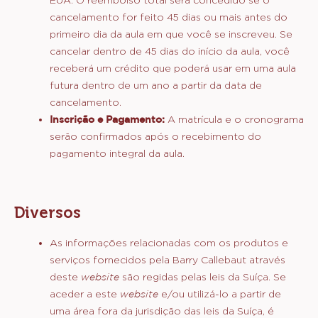
adiaremos a aula para uma data futura ou
reembolsaremos o valor da aula.
Observe que a Callebaut Chocolate Academy
center reserva-se o direito de cancelar este evento
ou fazer pequenas alterações no conteúdo, no
cronograma do programa ou na identidade dos
instrutores. No entanto, a Callebaut Chocolate
Academy não será responsabilizada por quaisquer
despesas relacionadas incorridas pelo participante.
Para alunos da Callebaut Chocolate Academy nos
EUA: O reembolso total será concedido se o
cancelamento for feito 45 dias ou mais antes do
primeiro dia da aula em que você se inscreveu. Se
cancelar dentro de 45 dias do início da aula, você
receberá um crédito que poderá usar em uma aula
futura dentro de um ano a partir da data de
cancelamento.
Inscrição e Pagamento:
A matrícula e o cronograma
serão confirmados após o recebimento do