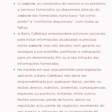
comerciais. A Barry Callebaut deve ser referida
como fonte, por exemplo, "por cortesia da Barry
Callebaut". É proibida a reprodução de imagens,
gravações de vídeo, gravações de som e/ou de
outros conteúdos protegidos por direitos de autor
sem a referência à Barry Callebaut como fonte.
Responsabilidade da Barry Callebaut
O
website
, os conteúdos do mesmo e os produtos
e serviços fornecidos ou disponíveis através do
website
são fornecidos numa base "tal como
estão" e "conforme disponíveis", com todas as
falhas.
A Barry Callebaut empreenderá esforços razoáveis
para incluir informações atualizadas e precisas
neste
website
, mas não declara, nem garante ou