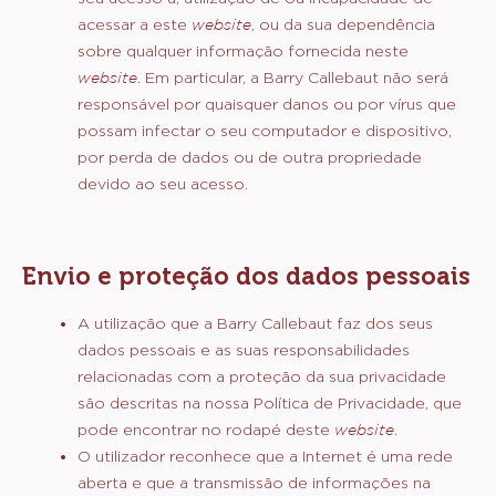
assegura a sua exatidão, perfeição e adequação
para um determinado fim ou a não infração das
informações fornecidas.
Na medida em que seja permitido pela legislação
aplicável, a Barry Callebaut não deve ser
responsabilizada por quaisquer danos, perdas ou
lesões diretos, indiretos, acidentais, consequenciais,
especiais ou punitivos, incluindo, entre outros,
lesões pessoais, perda de lucros, danos na
reputação e/ou perda de negócios, resultantes do
seu acesso a, utilização de ou incapacidade de
acessar a este
website
, ou da sua dependência
sobre qualquer informação fornecida neste
website
. Em particular, a Barry Callebaut não será
responsável por quaisquer danos ou por vírus que
possam infectar o seu computador e dispositivo,
por perda de dados ou de outra propriedade
devido ao seu acesso.