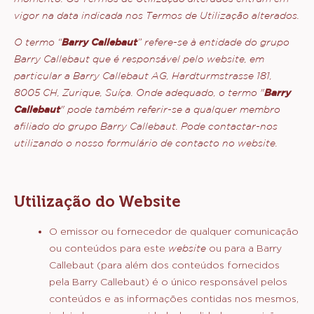
para o website, aceita, sem limitações nem reservas, os
Termos de Utilização abaixo.
Reservamos o direito de modificar ou rever
periodicamente estes Termos de Utilização,
exclusivamente a nosso critério, através da atualização
desta publicação. O utilizador ficará vinculado a tais
revisões. Sempre que desejar utilizar este website,
consulte os Ternos de Utilização para assegurar que
compreende os Termos de Utilização que se aplicam nesse
momento. Os Termos de Utilização alterados entram em
vigor na data indicada nos Termos de Utilização alterados.
O termo “
Barry Callebaut
” refere-se à entidade do grupo
Barry Callebaut que é responsável pelo website, em
particular a Barry Callebaut AG, Hardturmstrasse 181,
8005 CH, Zurique, Suíça. Onde adequado, o termo "
Barry
Callebaut
" pode também referir-se a qualquer membro
afiliado do grupo Barry Callebaut. Pode contactar-nos