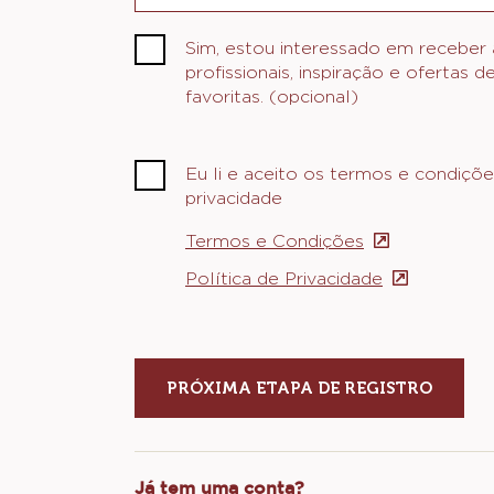
Sim, estou interessado em receber a
profissionais, inspiração e ofertas 
favoritas. (opcional)
Eu li e aceito os termos e condiçõe
privacidade
Termos e Condições
(opens
in
Política de Privacidade
(opens
a
in
new
a
window)
new
window)
Já tem uma conta?