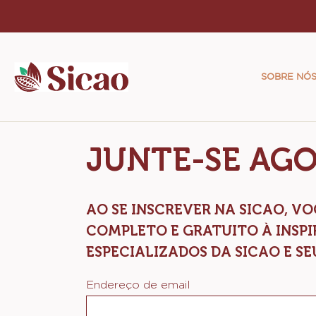
Skip
to
Main
main
naviga
content
SOBRE NÓ
Sicao
JUNTE-SE AG
AO SE INSCREVER NA SICAO, 
COMPLETO E GRATUITO À INSP
ESPECIALIZADOS DA SICAO E SE
Endereço de email