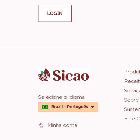
LOGIN
Website
info
Foot
Produ
Receit
Sica
Serviç
Website
Selecione o idioma
Sobre
quick
Brazil - Português
Susten
links
Fale 
Minha conta