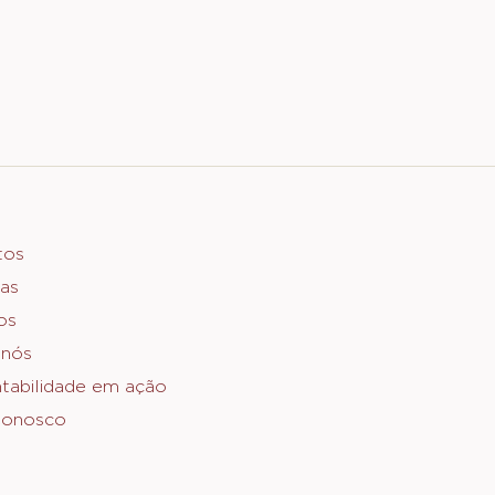
er
tos
as
o
os
 nós
tabilidade em ação
Conosco