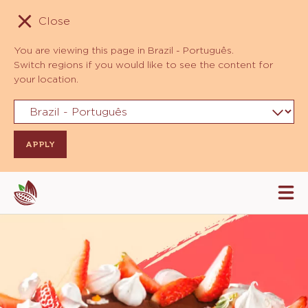
Close
You are viewing this page in Brazil - Português.
Switch regions if you would like to see the content for
your location.
Skip
Tog
to
mai
navi
main
content