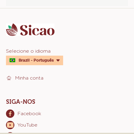
Website
info
Website
Selecione o idioma
quick
Brazil - Português
links
Minha conta
SIGA-NOS
Facebook
Opens
in
YouTube
Opens
a
in
new