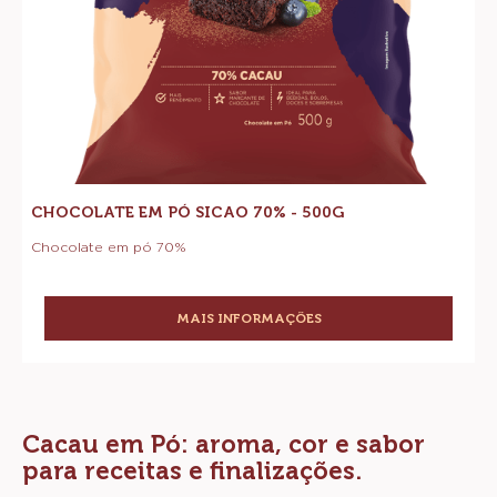
Chocolate
Compre agora
em
-
Pó
Chocolate
em
Sicao
Pó
Sicao
70%
70%
-
-
500g
500g
CHOCOLATE EM PÓ SICAO 70% - 500G