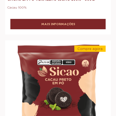
500g
CACAU EM PÓ VERMELHO SICAO 100% - 500G
Cacau 100%
MAIS INFORMAÇÕES
-
CACAU
EM
PÓ
Cacau
VERMELHO
Compre agora
em
SICAO