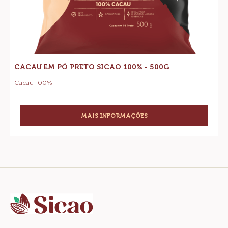
-
100%
Pó
Cacau
-
em
Preto
Pó
500G
Preto
Sicao
Sicao
100%
100%
-
-
500g
500g
CACAU EM PÓ PRETO SICAO 100% - 500G
Cacau 100%