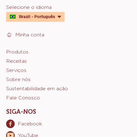
MAIS INFORMAÇÕES
-
CACAU
EM
PÓ
PRETO
SICAO
Website
100%
-
info
500G
Website
Selecione o idioma
quick
Brazil - Português
links
Minha conta
Footer
Produtos