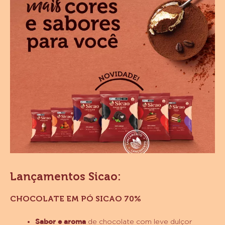
dos Chocolates em Pó 33% e 50%, expandimos em
3
novos produtos
que completaram a linha para
inspirar
ainda mais nas suas receitas
!