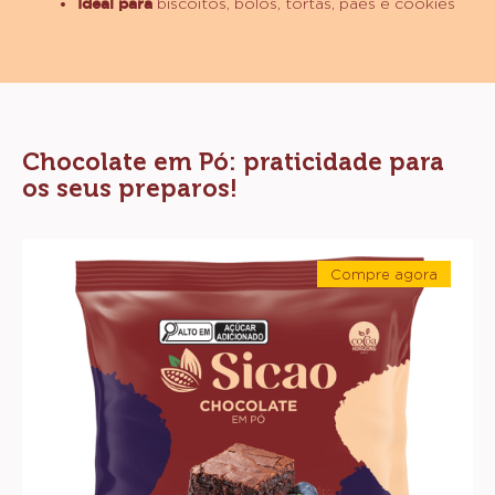
Alto rendimento
Ideal para
bebidas premium, bolos, trufas,
glaçagens, brownies, coberturas, sorvetes e
brigadeiros
CACAU EM PÓ PRETO 100%
Sabor
de cacau torrado intenso
Cor
preto intenso
Alto rendimento
Ideal para
biscoitos, bolos, tortas, pães e cookies
Chocolate em Pó: praticidade para
os seus preparos!