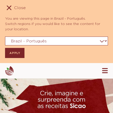
Close
You are viewing this page in Brazil - Português.
Switch regions if you would like to see the content for
your location.
Skip
Tog
to
mai
navi
main
content