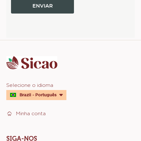
Website
info
Website
Selecione o idioma
quick
Brazil - Português
links
Minha conta
SIGA-NOS