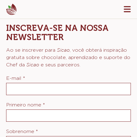
Skip
Tog
to
mai
navi
main
INSCREVA-SE NA NOSSA
content
NEWSLETTER
Sicao
Ao se inscrever para
, você obterá inspiração
gratuita sobre chocolate, aprendizado e suporte do
Sicao
Chef da
e seus parceiros.
E-mail
*
Primeiro nome
*
Sobrenome
*