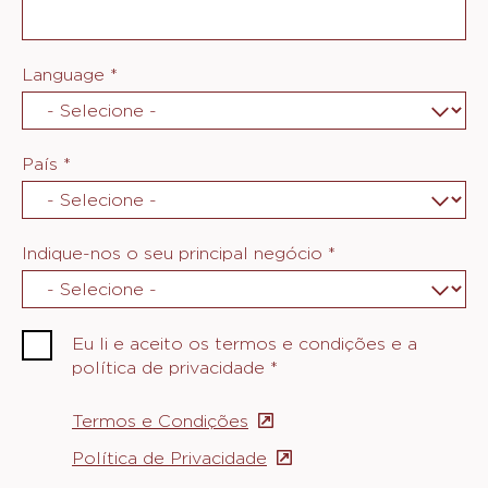
Language
*
País
*
Indique-nos o seu principal negócio
*
Eu li e aceito os termos e condições e a
política de privacidade
*
Termos e Condições
(opens
in
Política de Privacidade
(opens
a
in