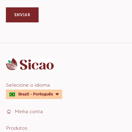
new
a
window)
new
window)
Website
info
Website
Selecione o idioma
quick
Brazil - Português
links
Minha conta
Footer
Produtos