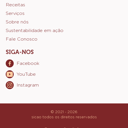
Receitas
Sicao
Serviços
Sobre nós
Sustentabilidade em ação
Fale Conosco
SIGA-NOS
Facebook
Opens
in
YouTube
Opens
a
in
new
Instagram
Opens
a
window.
in
new
a
window.
new
window.
© 2021 - 2026
sicao
.
todos os direitos reservados