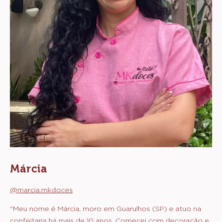
Márcia
@marcia.mkdoces
"Meu nome é Márcia, moro em Guarulhos (SP) e atuo na
confeitaria há mais de 10 anos. Comecei com decoração e,