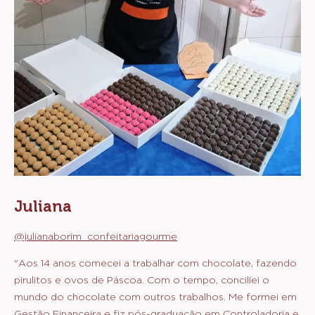
Juliana
@julianaborim_confeitariagourme
"Aos 14 anos comecei a trabalhar com chocolate, fazendo
pirulitos e ovos de Páscoa. Com o tempo, conciliei o
mundo do chocolate com outros trabalhos. Me formei em
Gestão Financeira e fiz pós-graduação em Controladoria e