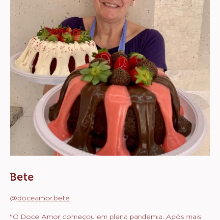
Bete
@doceamor.bete
"O Doce Amor começou em plena pandemia. Após mais