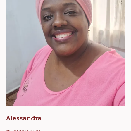
Alessandra
@negamalucaecia