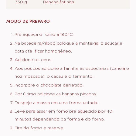
50 g
Dcp-13s108
100 g
Farinha de trigo peneirada
10 g
Fermento em pó
8 g
Canela em pó
1 g
Noz moscada
350 g
Banana fatiada
MODO DE PREPARO
:
MASSA
DE
Pré aqueça o forno a 180°C.
CHOCOLATE
Na batedeira/globo coloque a manteiga, o açúcar e
E
BANANA
bata até ficar homogêneo.
Adicione os ovos.