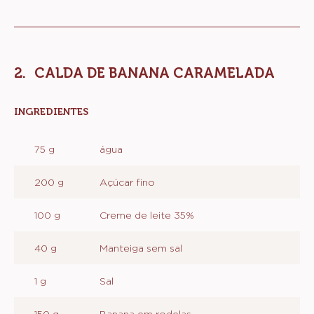
Aos poucos adicione a farinha, as especiarias (canela e
noz moscada), o cacau e o fermento.
Incorpore o chocolate derretido.
Por último adicione as bananas picadas.
Despeje a massa em uma forma untada.
Leve para assar em forno pré aquecido por 40
minutos dependendo da forma e do forno.
Tire do forno e reserve.
CALDA DE BANANA CARAMELADA
INGREDIENTES
:
CALDA
DE