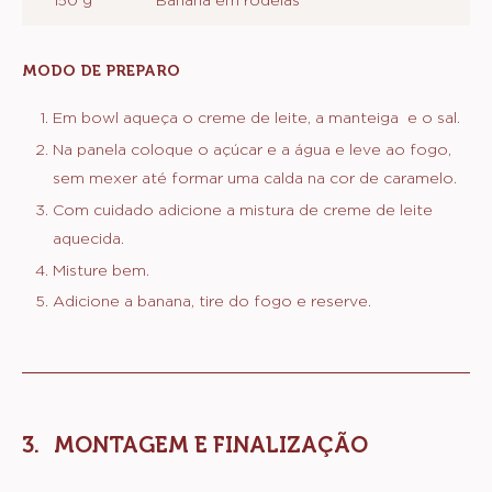
75 g
água
BANANA
CARAMELADA
200 g
Açúcar fino
100 g
Creme de leite 35%
40 g
Manteiga sem sal
1 g
Sal
150 g
Banana em rodelas
MODO DE PREPARO
:
CALDA
DE
Em bowl aqueça o creme de leite, a manteiga e o sal.
BANANA
Na panela coloque o açúcar e a água e leve ao fogo,
CARAMELADA
sem mexer até formar uma calda na cor de caramelo.
Com cuidado adicione a mistura de creme de leite