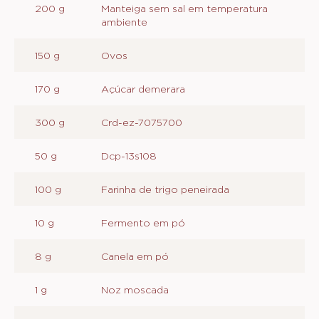
Actions
Deixe um comentário
Salvar
MASSA DE CHOCOLATE E BANANA
INGREDIENTES
:
MASSA
DE
200 g
Manteiga sem sal em temperatura
CHOCOLATE
ambiente
E
BANANA
150 g
Ovos
170 g
Açúcar demerara
300 g
Crd-ez-7075700