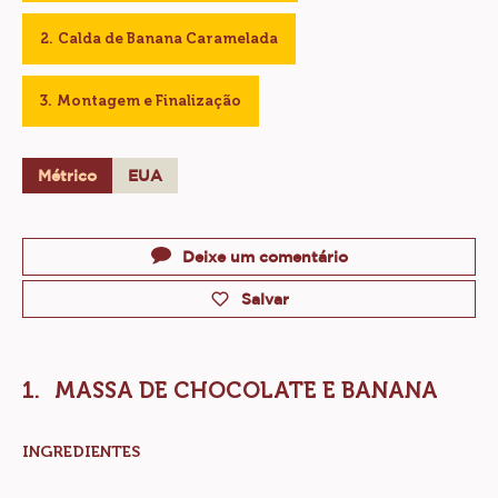
Rendimento:
1 Bolo de 22cm
Validade:
Consumo imediato
Conservação:
Temperatura ambiente
CONTÉM: 3 ETAPAS
Massa de Chocolate e Banana
Calda de Banana Caramelada
Montagem e Finalização
Métrico
EUA