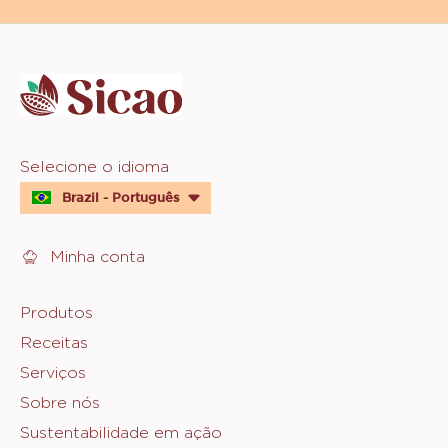
Website
info
Website
Selecione o idioma
quick
Brazil - Português
links
Minha conta
Footer
Produtos
Receitas
Sicao
Serviços
Sobre nós
Sustentabilidade em ação