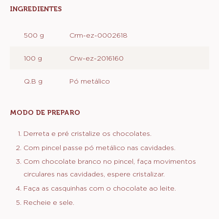
INGREDIENTES
:
BOMBOM
(CASQUINHA)
500 g
Crm-ez-0002618
100 g
Crw-ez-2016160
Q.B g
Pó metálico
MODO DE PREPARO
:
BOMBOM
(CASQUINHA)
Derreta e pré cristalize os chocolates.
Com pincel passe pó metálico nas cavidades.
Com chocolate branco no pincel, faça movimentos
circulares nas cavidades, espere cristalizar.
Faça as casquinhas com o chocolate ao leite.
Recheie e sele.