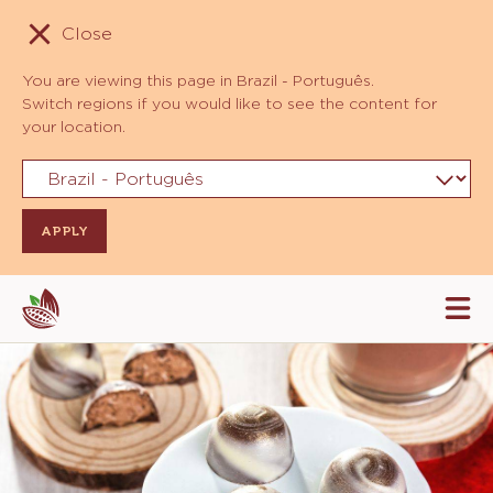
Close
You are viewing this page in Brazil - Português.
Switch regions if you would like to see the content for
your location.
Skip
Tog
to
mai
navi
main
content