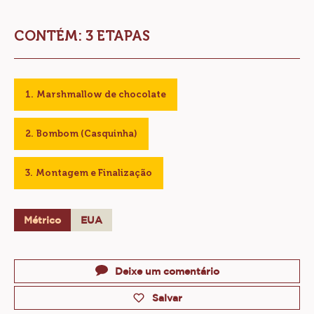
CONTÉM: 3 ETAPAS
Marshmallow de chocolate
Bombom (Casquinha)
Montagem e Finalização
Métrico
EUA
Actions
Deixe um comentário
Salvar