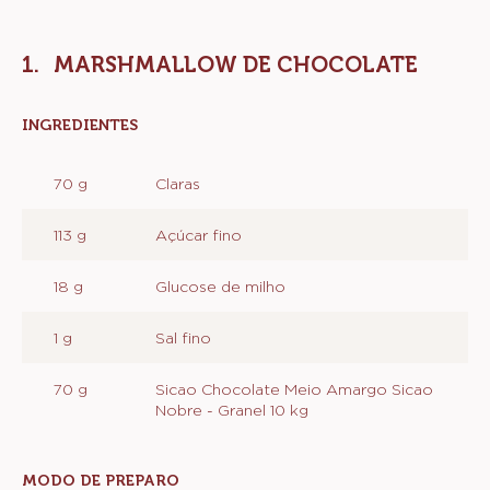
MARSHMALLOW DE CHOCOLATE
INGREDIENTES
:
MARSHMALLOW
DE
70 g
Claras
CHOCOLATE
113 g
Açúcar fino
18 g
Glucose de milho
1 g
Sal fino
70 g
Sicao Chocolate Meio Amargo Sicao
Nobre - Granel 10 kg
MODO DE PREPARO
: