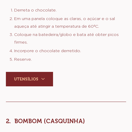
MARSHMALLOW
DE
Derreta o chocolate.
CHOCOLATE
Em uma panela coloque as claras, o açúcar e o sal
aqueça até atingir a temperatura de 60ºC.
Coloque na batedeira/globo e bata até obter picos
firmes.
Incorpore o chocolate derretido.
Reserve.
UTENSÍLIOS
BOMBOM (CASQUINHA)