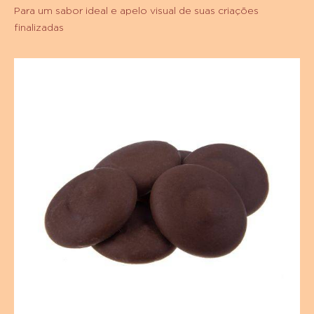
Para um sabor ideal e apelo visual de suas criações
finalizadas
Chocolate
Meio
Amargo
Sicao
Nobre
-
Granel
10
kg