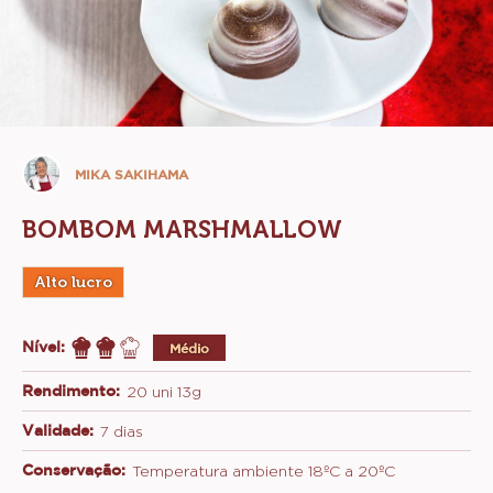
Mika
MIKA SAKIHAMA
Sakihama
BOMBOM MARSHMALLOW
Alto lucro
Nível:
Médio
Rendimento:
20 uni 13g
Validade:
7 dias
Conservação:
Temperatura ambiente 18ºC a 20ºC