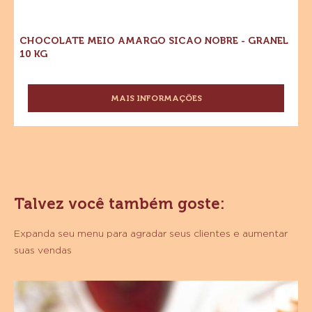
CHOCOLATE MEIO AMARGO SICAO NOBRE - GRANEL
10 KG
MAIS INFORMAÇÕES
-
CHOCOLATE
MEIO
AMARGO
SICAO
NOBRE
-
GRANEL
Talvez você também goste:
10
KG
Expanda seu menu para agradar seus clientes e aumentar
suas vendas
Bombom
de